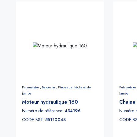
Putzmeister ,
Betonstar ,
Pièces de flèche et de
Putzmeister
jambe
jambe
Moteur hydraulique 160
Chaine 
Numéro de référence:
434196
Numéro d
CODE BST:
55110043
CODE B