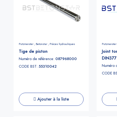
Putzmeister ,
Betonstar ,
Pièces hydrauliques
Putzmeister
Tige de piston
Joint t
DIN377
Numéro de référence:
087968000
Numéro d
CODE BST:
55310042
CODE B
Ajouter à la liste