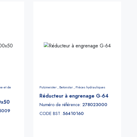
he et de
Putzmeister ,
Betonstar ,
Pièces hydrauliques
Réducteur à engrenage G-64
0x50
Numéro de référence:
278023000
5009
CODE BST:
56410160