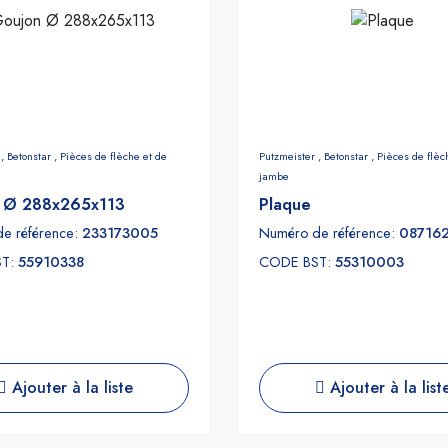
 ,
Betonstar ,
Pièces de flèche et de
Putzmeister ,
Betonstar ,
Pièces de flèc
jambe
 Ø 288x265x113
Plaque
e référence:
233173005
Numéro de référence:
08716
ST:
55910338
CODE BST:
55310003
Ajouter à la liste
Ajouter à la list