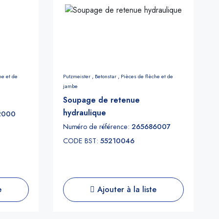
he et de
Putzmeister ,
Betonstar ,
Pièces de flèche et de
jambe
Soupage de retenue
hydraulique
2000
Numéro de référence:
265686007
CODE BST:
55210046
e
Ajouter à la liste