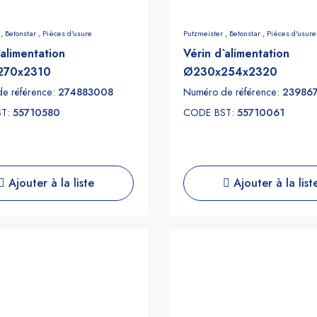
 ,
Betonstar ,
Pièces d'usure
Putzmeister ,
Betonstar ,
Pièces d'usure
`alimentation
Vérin d`alimentation
270x2310
Ø230x254x2320
e référence:
274883008
Numéro de référence:
23986
ST:
55710580
CODE BST:
55710061
Ajouter à la liste
Ajouter à la list