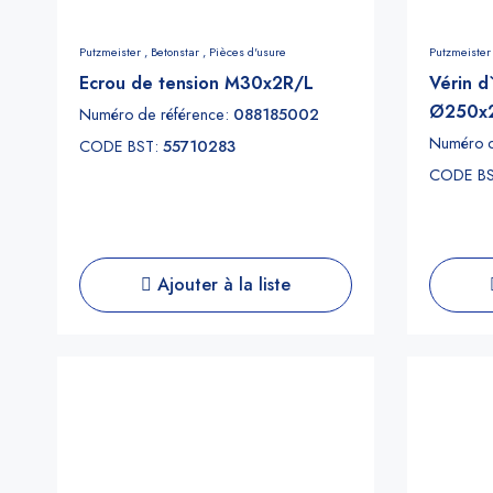
Putzmeister ,
Betonstar ,
Pièces d'usure
Putzmeister
Ecrou de tension M30x2R/L
Vérin d
Ø250x
Numéro de référence:
088185002
Numéro d
CODE BST:
55710283
CODE B
Ajouter à la liste