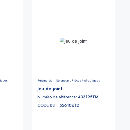
liques
Putzmeister ,
Betonstar ,
Pièces hydrauliques
Jeu de joint
6
Numéro de référence:
433195TM
CODE BST:
55610612