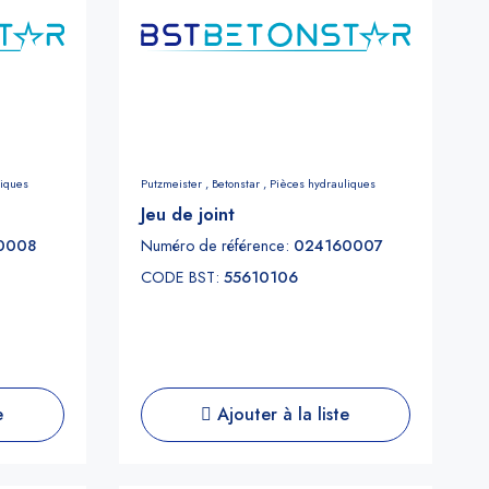
liques
Putzmeister ,
Betonstar ,
Pièces hydrauliques
Jeu de joint
0008
Numéro de référence:
024160007
CODE BST:
55610106
e
Ajouter à la liste