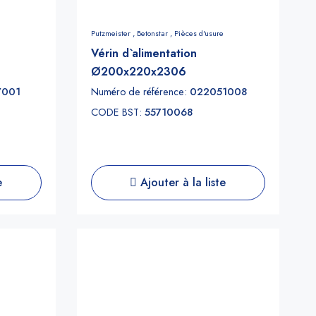
Putzmeister ,
Betonstar ,
Pièces d'usure
Vérin d`alimentation
Ø200x220x2306
7001
Numéro de référence:
022051008
CODE BST:
55710068
e
Ajouter à la liste