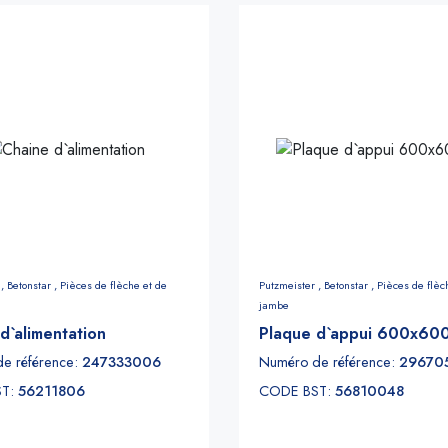
 ,
Betonstar ,
Pièces de flèche et de
Putzmeister ,
Betonstar ,
Pièces de flèc
jambe
d`alimentation
Plaque d`appui 600x60
e référence:
247333006
Numéro de référence:
29670
ST:
56211806
CODE BST:
56810048