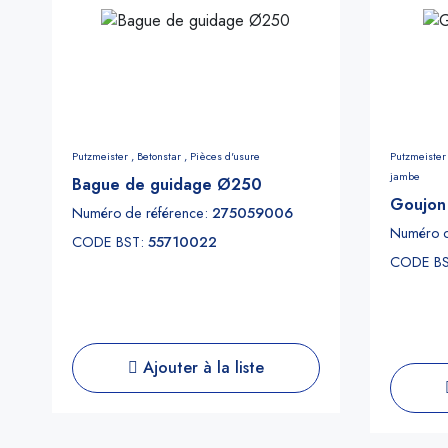
Putzmeister ,
Betonstar ,
Pièces d'usure
Putzmeister
jambe
Bague de guidage Ø250
Goujon
Numéro de référence:
275059006
Numéro d
CODE BST:
55710022
CODE B
Ajouter à la liste