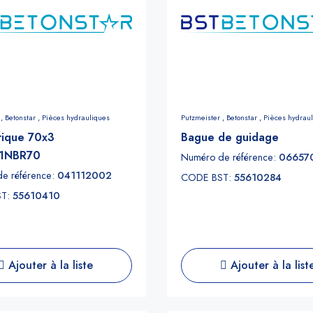
 ,
Betonstar ,
Pièces hydrauliques
Putzmeister ,
Betonstar ,
Pièces hydrau
orique 70x3
Bague de guidage
1NBR70
Numéro de référence:
06657
e référence:
041112002
CODE BST:
55610284
ST:
55610410
Ajouter à la liste
Ajouter à la list