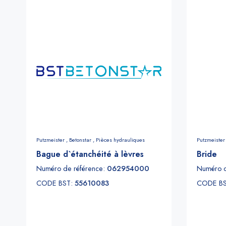
Putzmeister ,
Betonstar ,
Pièces hydrauliques
Putzmeister
Bague d`étanchéité à lèvres
Bride
Numéro de référence:
062954000
Numéro d
CODE BST:
55610083
CODE B