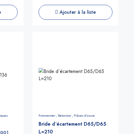
e
Ajouter à la liste
liques
Putzmeister ,
Betonstar ,
Pièces d'usure
Bride d`écartement D65/D65
L=210
8001