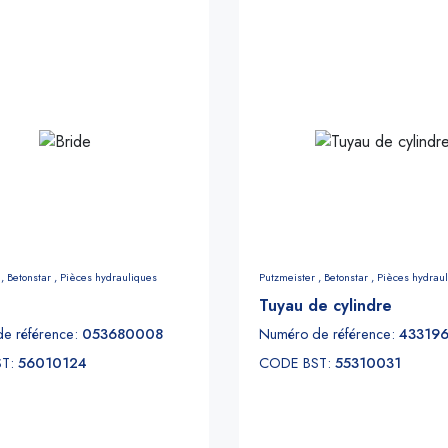
 ,
Betonstar ,
Pièces hydrauliques
Putzmeister ,
Betonstar ,
Pièces hydrau
Tuyau de cylindre
e référence:
053680008
Numéro de référence:
43319
ST:
56010124
CODE BST:
55310031